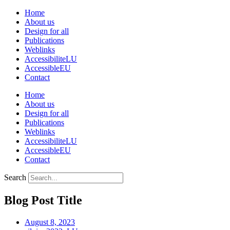
Skip
Home
to
About us
content
Design for all
Publications
Weblinks
AccessibiliteLU
AccessibleEU
Contact
Home
About us
Design for all
Publications
Weblinks
AccessibiliteLU
AccessibleEU
Contact
Search
Blog Post Title
August 8, 2023